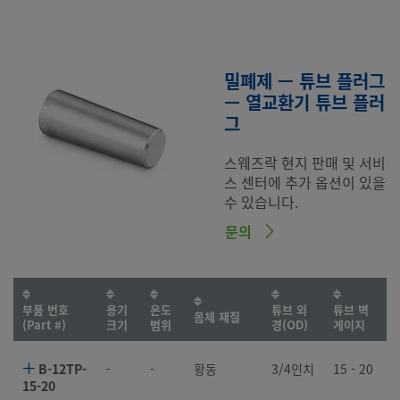
밀폐제 — 튜브 플러그
— 열교환기 튜브 플러
그
스웨즈락 현지 판매 및 서비
스 센터에 추가 옵션이 있을
수 있습니다.
문의
부품 번호
용기
온도
튜브 외
튜브 벽
몸체 재질
(Part #)
크기
범위
경(OD)
게이지
B-12TP-
-
-
황동
3/4인치
15 - 20
15-20