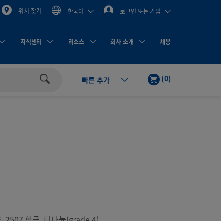
위치 찾기
한국어
로그인 또는 가입
지식센터
리소스
회사 소개
채용
카
제
(
0
)
빠른 추가
트
품
검
색
, 2507 합금, 티타늄(grade 4)