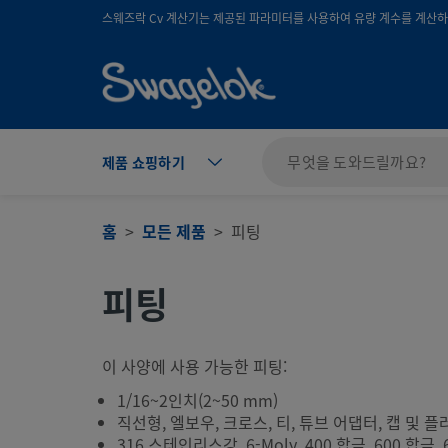
text.skipToContent
text.skipToNavigation
스웨즈락 Cv 계산기는 제공된 파라미터를 사용하여 유량 계수를 계산하며
제품 쇼핑하기
홈
모든 제품
피팅
피팅
이 사양에 사용 가능한 피팅:
1/16~2인치(2~50 mm)
직선형, 엘보우, 크로스, 티, 튜브 어댑터, 캡 및 플
316 스테인리스강, 6-Moly, 400 합금, 600 합금, 