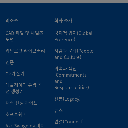
리소스
회사 소개
CAD 파일 및 세일즈
국제적 입지(Global
도면
Presence)
카탈로그 라이브러리
사람과 문화(People
and Culture)
인증
약속과 책임
Cv 계산기
(Commitments
and
레귤레이터 유량 곡
Responsibilities)
선 생성기
전통(Legacy)
재질 선정 가이드
뉴스
소프트웨어
연결(Connect)
Ask Swagelok 비디