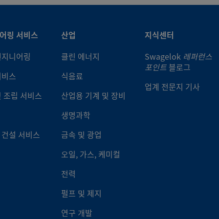
어링 서비스
산업
지식센터
엔지니어링
클린 에너지
Swagelok
레퍼런스
포인트
블로그
서비스
식음료
업계 전문지 기사
및 조립 서비스
산업용 기계 및 장비
생명과학
 건설 서비스
금속 및 광업
오일, 가스, 케미컬
전력
펄프 및 제지
연구 개발