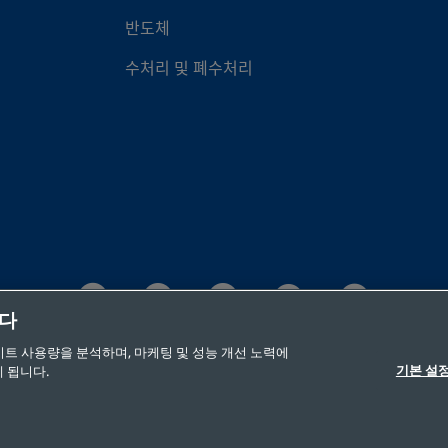
반도체
수처리 및 폐수처리
니다
이트 사용량을 분석하며, 마케팅 및 성능 개선 노력에
©2026 Swagelok 사(社). 저작권 보유(All Rights Reserved.)
기본 설
 됩니다.
 고지
기업정보
채용
연락처
FAQ
사이트맵
쿠키 기본 