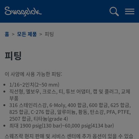
text.skipToContent
text.skipToNavigation
검
메
색
뉴
열
홈
모든 제품
피팅
기
피팅
이 사양에 사용 가능한 피팅:
1/16~2인치(2~50 mm)
직선형, 엘보우, 크로스, 티, 튜브 어댑터, 캡 및 플러그, 교체
부품
316 스테인리스강, 6-Moly, 400 합금, 600 합금, 625 합금,
825 합금, C-276 합금, 알루미늄, 황동, 탄소강, PFA, PTFE,
2507 합금, 티타늄(grade 4)
최대 1900 psig(130 bar)~60,000 psig(4134 bar)
스웨즈락 현지 판매 및 서비스 센터에 추가 옵션이 있을 수 있습