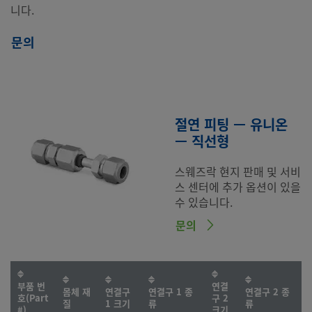
니다.
문의
절연 피팅 — 유니온
— 직선형
스웨즈락 현지 판매 및 서비
스 센터에 추가 옵션이 있을
수 있습니다.
문의
부품 번
연결
몸체 재
연결구
연결구 1 종
연결구 2 종
호(Part
구 2
질
1 크기
류
류
#)
크기