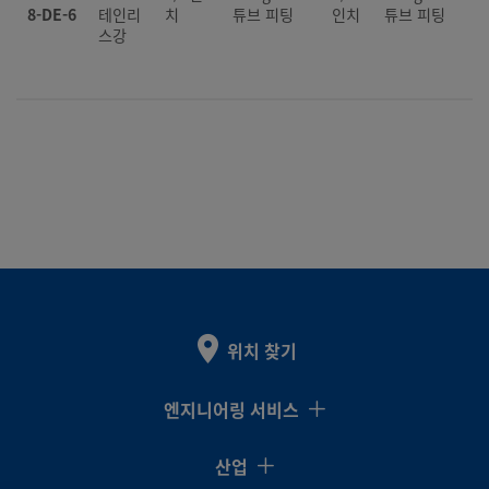
8-DE-6
테인리
치
튜브 피팅
인치
튜브 피팅
스강
위치 찾기
엔지니어링 서비스
산업