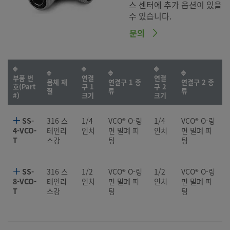
스 센터에 추가 옵션이 있을
수 있습니다.
문의
부품 번
연결
연결
몸체 재
연결구 1 종
연결구 2 종
호(Part
구 1
구 2
질
류
류
#)
크기
크기
SS-
316 스
1/4
VCO® O-링
1/4
VCO® O-링
4-VCO-
테인리
인치
면 밀폐 피
인치
면 밀폐 피
T
스강
팅
팅
SS-
316 스
1/2
VCO® O-링
1/2
VCO® O-링
8-VCO-
테인리
인치
면 밀폐 피
인치
면 밀폐 피
T
스강
팅
팅