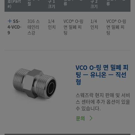
호(Part
구 1
구 2
질
류
류
#)
크기
크기
SS-
316 스
1/4
VCO® O-링
1/4
VCO® O-링
4-VCO-
테인리
인치
면 밀폐 피
인치
면 밀폐 피
9
스강
팅
팅
VCO O-링 면 밀폐 피
팅 — 유니온 — 직선
형
스웨즈락 현지 판매 및 서비
스 센터에 추가 옵션이 있을
수 있습니다.
문의