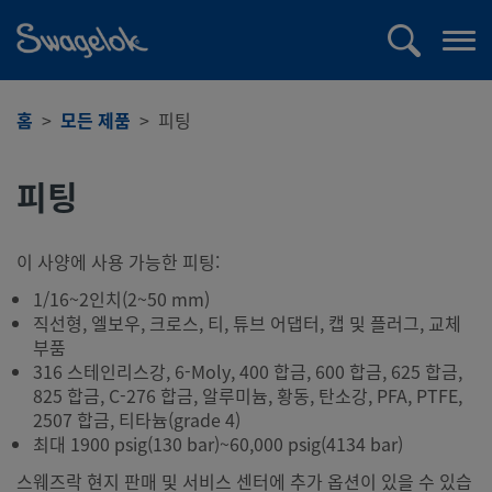
text.skipToContent
text.skipToNavigation
검
메
색
뉴
열
홈
모든 제품
피팅
기
피팅
이 사양에 사용 가능한 피팅:
1/16~2인치(2~50 mm)
직선형, 엘보우, 크로스, 티, 튜브 어댑터, 캡 및 플러그, 교체
부품
316 스테인리스강, 6-Moly, 400 합금, 600 합금, 625 합금,
825 합금, C-276 합금, 알루미늄, 황동, 탄소강, PFA, PTFE,
2507 합금, 티타늄(grade 4)
최대 1900 psig(130 bar)~60,000 psig(4134 bar)
스웨즈락 현지 판매 및 서비스 센터에 추가 옵션이 있을 수 있습