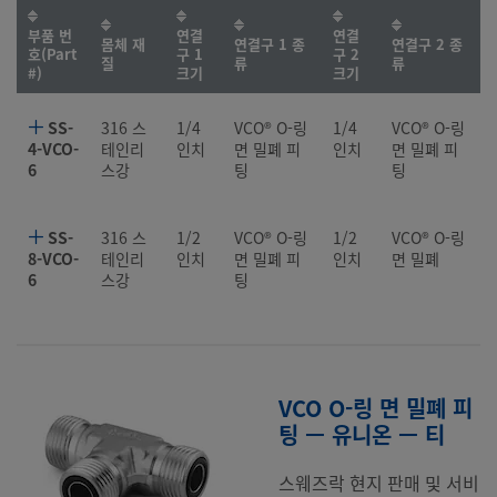
부품 번
연결
연결
몸체 재
연결구 1 종
연결구 2 종
호(Part
구 1
구 2
질
류
류
#)
크기
크기
SS-
316 스
1/4
VCO® O-링
1/4
VCO® O-링
4-VCO-
테인리
인치
면 밀폐 피
인치
면 밀폐 피
6
스강
팅
팅
SS-
316 스
1/2
VCO® O-링
1/2
VCO® O-링
8-VCO-
테인리
인치
면 밀폐 피
인치
면 밀폐
6
스강
팅
VCO O-링 면 밀폐 피
팅 — 유니온 — 티
스웨즈락 현지 판매 및 서비