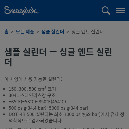
text.skipToContent
text.skipToNavigation
검
메
색
뉴
열
홈
모든 제품
샘플 실린더
싱글 엔드 실린더
기
샘플 실린더 — 싱글 엔드 실린
더
이 사양에 사용 가능한 실린더:
3
150, 300, 500 cm
크기
304L 스테인리스강 구조
–65°F(–53°C)~850°F(454°C)
500 psig(34.4 bar)~5000 psig(344 bar)
DOT-4B 500 실린더는 최소 1000 psig(69 bar)에서 유체 정
역학적으로 검사되었습니다